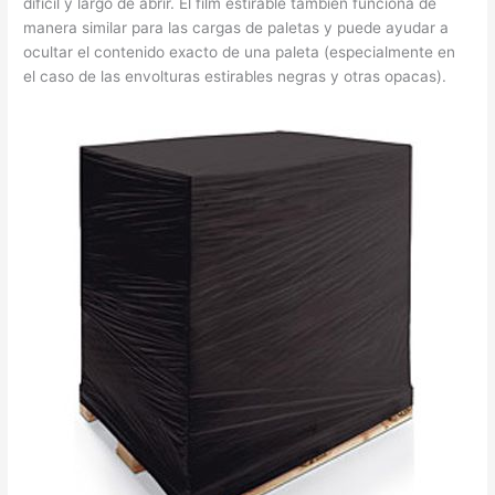
difícil y largo de abrir. El film estirable también funciona de
manera similar para las cargas de paletas y puede ayudar a
ocultar el contenido exacto de una paleta (especialmente en
el caso de las envolturas estirables negras y otras opacas).