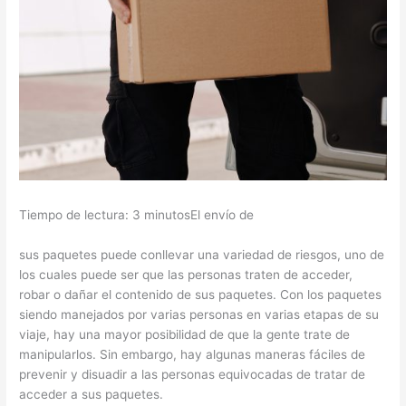
Tiempo de lectura: 3 minutosEl envío de
sus paquetes puede conllevar una variedad de riesgos, uno de
los cuales puede ser que las personas traten de acceder,
robar o dañar el contenido de sus paquetes. Con los paquetes
siendo manejados por varias personas en varias etapas de su
viaje, hay una mayor posibilidad de que la gente trate de
manipularlos. Sin embargo, hay algunas maneras fáciles de
prevenir y disuadir a las personas equivocadas de tratar de
acceder a sus paquetes.