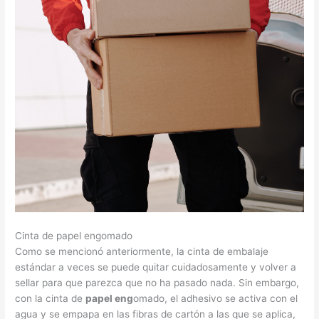
Cinta de papel engomado
Como se mencionó anteriormente, la cinta de embalaje
estándar a veces se puede quitar cuidadosamente y volver a
sellar para que parezca que no ha pasado nada. Sin embargo,
con la cinta de
papel eng
omado, el adhesivo se activa con el
agua y se empapa en las fibras de cartón a las que se aplica,